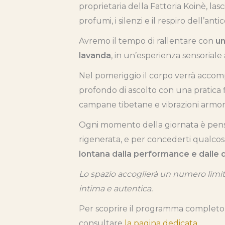
proprietaria della Fattoria Koinè, la
profumi, i silenzi e il respiro dell’ant
Avremo il tempo di rallentare con
un
lavanda
, in un’esperienza sensoriale 
Nel pomeriggio il corpo verrà acco
profondo di ascolto con una pratica 
campane tibetane e vibrazioni armon
Ogni momento della giornata è pensat
rigenerata, e per concederti qualcosa
lontana dalla performance e dalle d
Lo spazio accoglierà un numero limi
intima e autentica.
Per scoprire il programma completo e 
consultare
la pagina dedicata
.