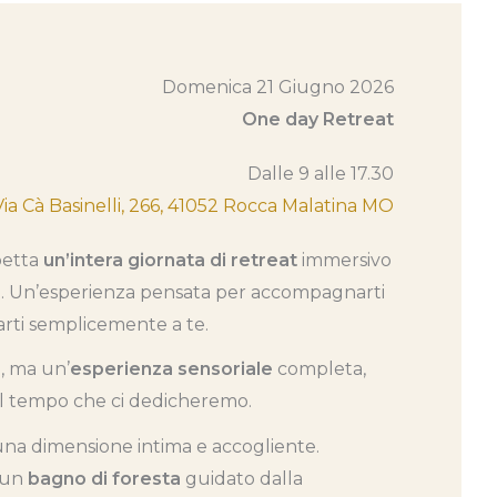
Domenica 21 Giugno 2026
One day Retreat
Dalle 9 alle 17.30
Via Cà Basinelli, 266, 41052 Rocca Malatina MO
spetta
un’intera giornata di retreat
immersivo
o
. Un’esperienza pensata per accompagnarti
arti semplicemente a te.
, ma un’
esperienza sensoriale
completa,
del tempo che ci dedicheremo.
 una dimensione intima e accogliente.
 un
bagno di foresta
guidato dalla